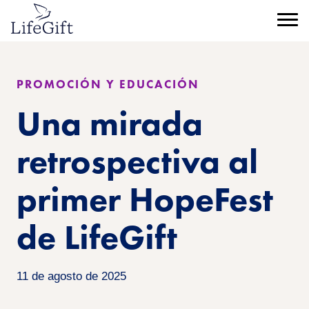
Ir
al
Menú
contenido
principal
PROMOCIÓN Y EDUCACIÓN
Una mirada
retrospectiva al
primer HopeFest
de LifeGift
11 de agosto de 2025