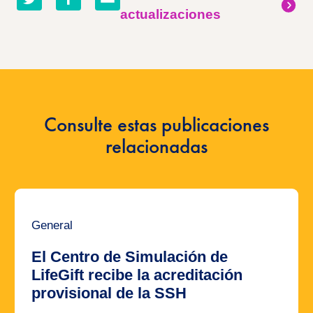
en
en
por
actualizaciones
twitter
facebook
correo
electrónico
Consulte estas publicaciones
relacionadas
General
El Centro de Simulación de
LifeGift recibe la acreditación
provisional de la SSH