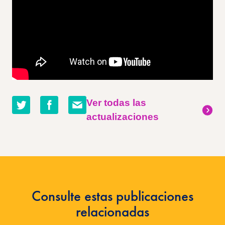
Compartir
Compartir
Compartir
Ver todas las
en
en
por
actualizaciones
twitter
facebook
correo
electrónico
Consulte estas publicaciones
relacionadas