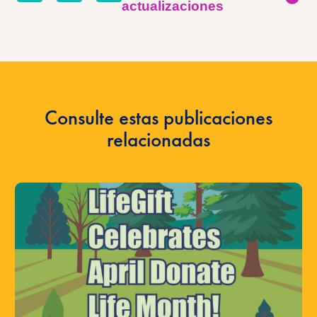
en
en
por
actualizaciones
twitter
facebook
correo
electrónico
Consulte estas publicaciones
relacionadas