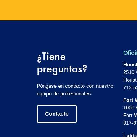
¿Tiene
Ofici
preguntas?
Hous
2510 
Houst
Póngase en contacto con nuestro
713-5
equipo de profesionales.
Fort 
1000 
Contacto
Fort 
817-8
Lubb