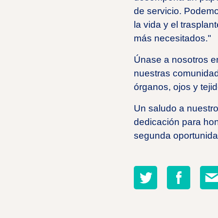
de servicio. Podemo
la vida y el traspla
más necesitados."
Únase a nosotros 
nuestras comunidade
órganos, ojos y tejid
Un saludo a nuestro
dedicación para hon
segunda oportunidad
Compartir
Compartir
Comp
en
en
por
twitter
facebook
corr
elec