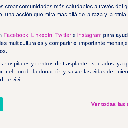
s crear comunidades más saludables a través del g
nte, una acción que mira más allá de la raza y la etnia
en
Facebook
,
LinkedIn
,
Twitter
e
Instagram
para ayud
s multiculturales y compartir el importante mensaje
os.
s hospitales y centros de trasplante asociados, ya
rar el don de la donación y salvar las vidas de qui
 de vivir.
artir
Ver todas las 
eo
trónico