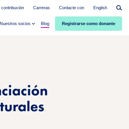
 contribución
Carreras
Contacte con
English
Busca
en
Nuestros socios
Blog
Registrarse como donante
ciación
turales