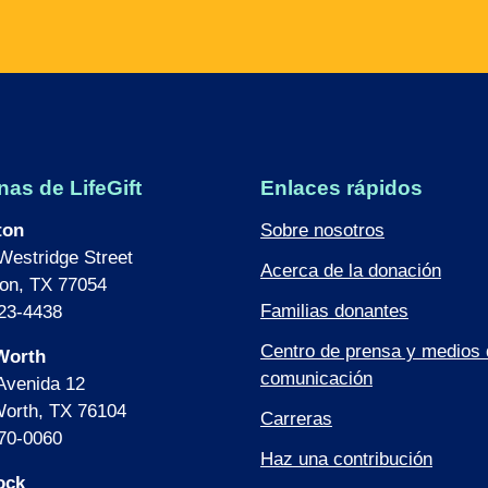
nas de LifeGift
Enlaces rápidos
ton
Sobre nosotros
Westridge Street
Acerca de la donación
on, TX 77054
Familias donantes
23-4438
Centro de prensa y medios 
Worth
comunicación
Avenida 12
Worth, TX 76104
Carreras
70-0060
Haz una contribución
ock