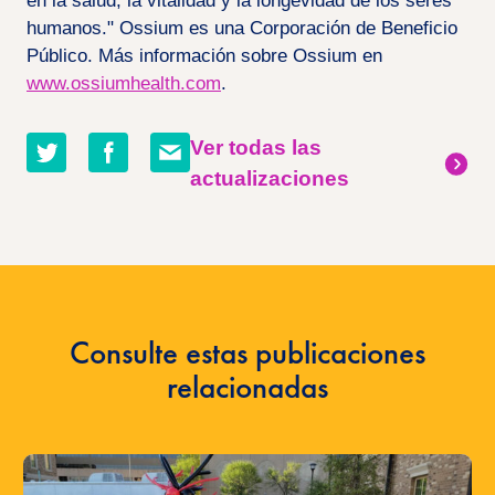
en la salud, la vitalidad y la longevidad de los seres
humanos." Ossium es una Corporación de Beneficio
Público. Más información sobre Ossium en
www.ossiumhealth.com
.
Compartir
Compartir
Compartir
Ver todas las
en
en
por
actualizaciones
twitter
facebook
correo
electrónico
Consulte estas publicaciones
relacionadas