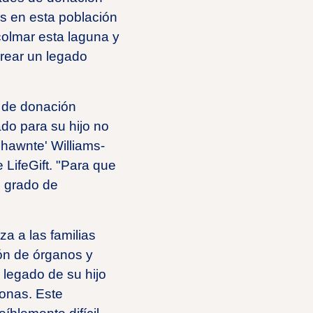
as en esta población
colmar esta laguna y
crear un legado
a de donación
ado para su hijo no
chawnte' Williams-
 LifeGift. "Para que
e grado de
a a las familias
ión de órganos y
 legado de su hijo
sonas. Este