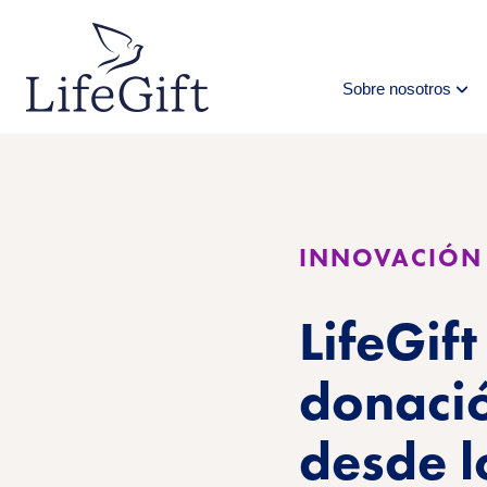
Ir
al
contenido
principal
Sobre nosotros
INNOVACIÓN 
LifeGif
donació
desde 