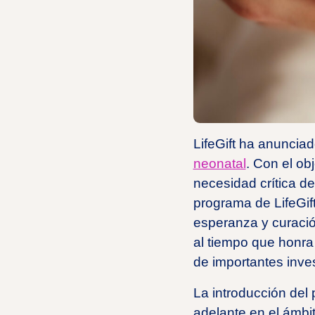
LifeGift ha anuncia
neonatal
. Con el ob
necesidad crítica d
programa de LifeGift
esperanza y curació
al tiempo que honra 
de importantes inve
La introducción del
adelante en el ámbi